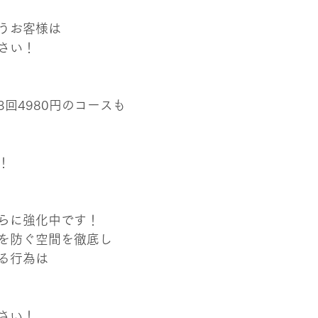
うお客様は
さい！
回4980円のコースも
！
らに強化中です！
を防ぐ空間を徹底し
る行為は
さい！