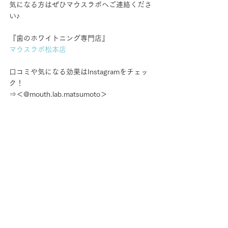
気になる方はぜひマウスラボへご連絡くださ
い♪
『歯のホワイトニング専門店』
マウスラボ松本店
口コミや気になる効果はInstagramをチェッ
ク！
⇒＜@mouth.lab.matsumoto＞