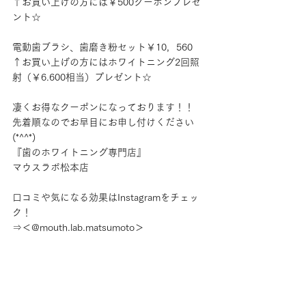
↑お買い上げの方には￥500クーポンプレゼ
ント☆
電動歯ブラシ、歯磨き粉セット￥10，560
↑お買い上げの方にはホワイトニング2回照
射（￥6.600相当）プレゼント☆
凄くお得なクーポンになっております！！
先着順なのでお早目にお申し付けください
(*^^*)
『歯のホワイトニング専門店』
マウスラボ松本店
口コミや気になる効果はInstagramをチェッ
ク！
⇒＜@mouth.lab.matsumoto＞