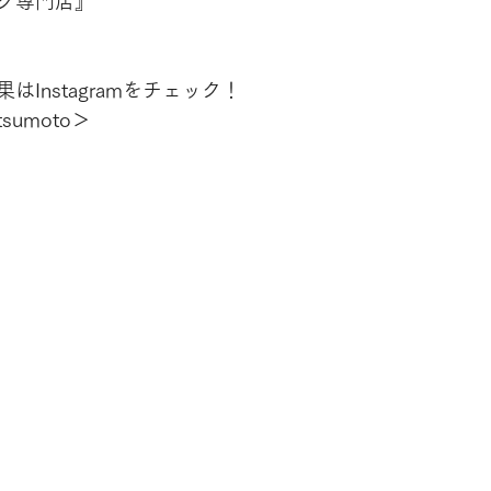
グ専門店』
Instagramをチェック！
tsumoto＞