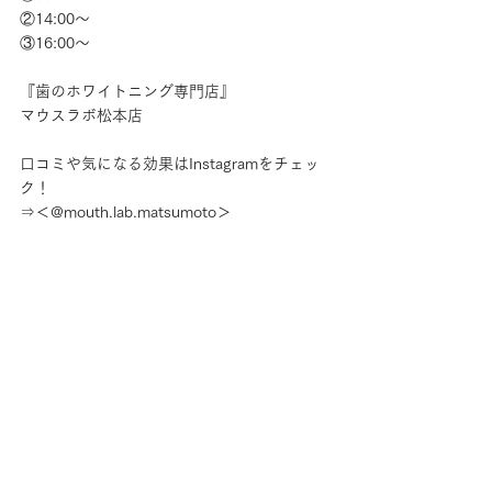
②14:00～
③16:00～
『歯のホワイトニング専門店』
マウスラボ松本店
口コミや気になる効果はInstagramをチェッ
ク！
⇒＜@mouth.lab.matsumoto＞