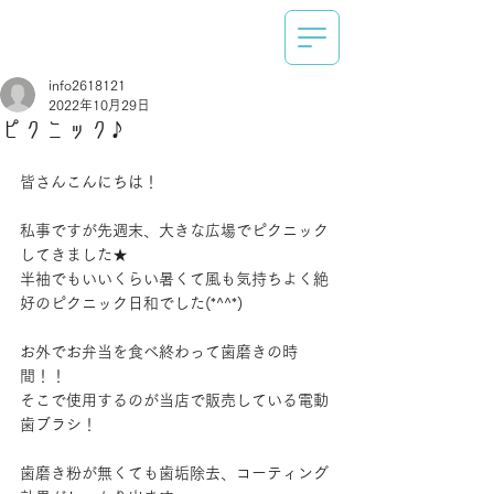
info2618121
2022年10月29日
ピクニック♪
皆さんこんにちは！
私事ですが先週末、大きな広場でピクニック
してきました★
半袖でもいいくらい暑くて風も気持ちよく絶
好のピクニック日和でした(*^^*)
お外でお弁当を食べ終わって歯磨きの時
間！！
そこで使用するのが当店で販売している電動
歯ブラシ！
歯磨き粉が無くても歯垢除去、コーティング