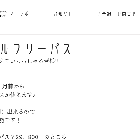
マユラボ
お知らせ
ご予約・お問合せ
ルフリーパス
えていらっしゃる皆様!!
ヶ月前から
スが使えます♪
照射）出来るので
能です！
ス￥29，800　のところ