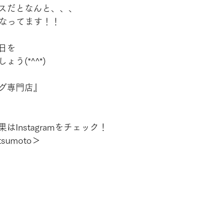
スだとなんと、、、
になってます！！
日を
う(*^^*)
グ専門店』
Instagramをチェック！
tsumoto＞