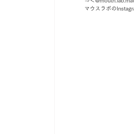
⇒＜@mouth.lab.ma
マウスラボのInst