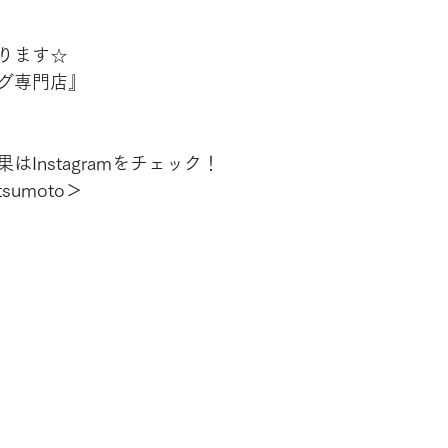
ります☆
グ専門店』
Instagramをチェック！
tsumoto＞