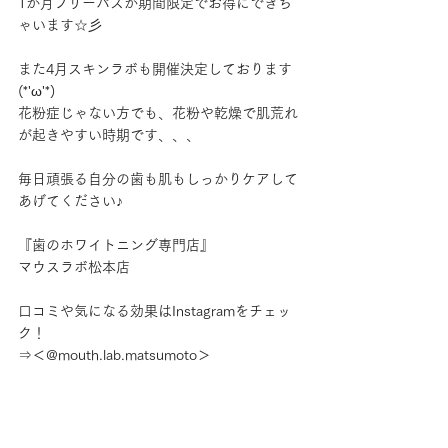
1か月フリーパスが期間限定でお得にできち
ゃいます☆彡
また4月スキンラボも開催決定しております
(*'ω'*)
花粉症じゃない方でも、花粉や乾燥で肌荒れ
が起きやすい時期です、、、
毎日頑張る自分の歯も肌もしっかりケアして
あげてください♪
『歯のホワイトニング専門店』
マウスラボ松本店
口コミや気になる効果はInstagramをチェッ
ク！
⇒＜@mouth.lab.matsumoto＞