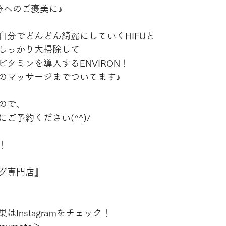
分へのご褒美に♪
自分でどんどん綺麗にしていくHIFUと
しっかり大掃除して
タミンを導入するENVIRON！
のマッサージまでついてます♪
ので、
ご予約ください(^^)/
！
グ専門店』
Instagramをチェック！