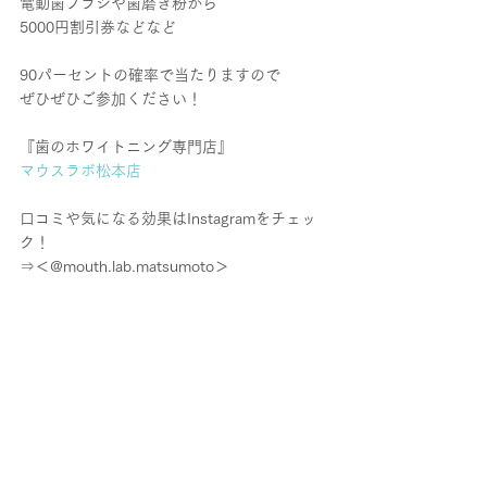
電動歯ブラシや歯磨き粉から
5000円割引券などなど
90パーセントの確率で当たりますので
ぜひぜひご参加ください！
『歯のホワイトニング専門店』
マウスラボ松本店
口コミや気になる効果はInstagramをチェッ
ク！
⇒＜@mouth.lab.matsumoto＞