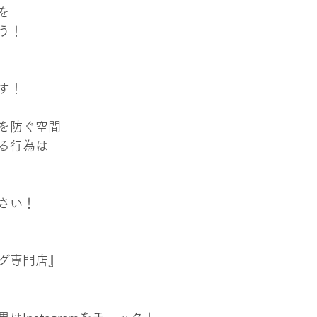
を
う！
す！
を防ぐ空間
る行為は
さい！
グ専門店』