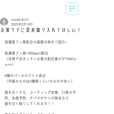
info2618121
2022年2月18日
お家ケアに是非取り入れてほしい！
高濃度フッ素配合の歯磨き粉をご紹介♪
高濃度フッ素1450ppm配合
（法律で決まっている最大配合量がが1500ｐ
ｐｍ）
6種のパールホワイト成分
（市販のものは2種類くらいのものが多い）
歯を白くする、コーティング効果、口臭の予
防、虫歯予防、タバコのヤニの除去など
歯を白く強くしてくれます！！