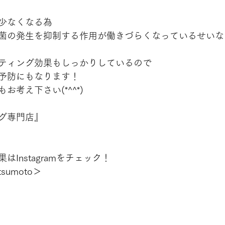
少なくなる為
菌の発生を抑制する作用が働きづらくなっているせいな
ティング効果もしっかりしているので
予防にもなります！
考え下さい(*^^*)
グ専門店』
Instagramをチェック！
tsumoto＞