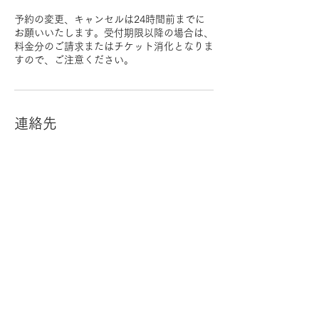
予約の変更、キャンセルは24時間前までに
お願いいたします。受付期限以降の場合は、
料金分のご請求またはチケット消化となりま
すので、ご注意ください。
連絡先
歯のホワイトニング専門店 マウスラボ松本
店, 日本、長野県松本市中央１丁目１２−９