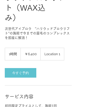
ト（WAX込
み）
次世代アイブロウ ”ハリウッドブロウリフ
ト”の施術で今までの眉毛のコンプレックス
を即座に解消！
6,400
円
1時間
1
￥6,400
Location 1
時
今すぐ予約
サービス内容
初回限定プライスとして、施術1回