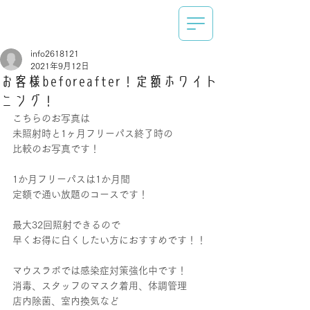
info2618121
2021年9月12日
お客様beforeafter！定額ホワイト
ニング！
こちらのお写真は
未照射時と1ヶ月フリーパス終了時の
比較のお写真です！
1か月フリーパスは1か月間
定額で通い放題のコースです！
最大32回照射できるので
早くお得に白くしたい方におすすめです！！
マウスラボでは感染症対策強化中です！
消毒、スタッフのマスク着用、体調管理
店内除菌、室内換気など