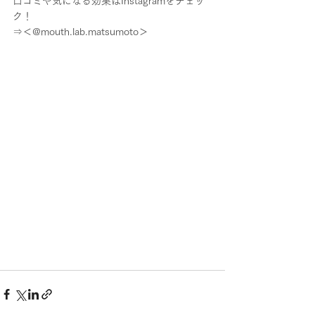
口コミや気になる効果はInstagramをチェッ
ク！
⇒＜@mouth.lab.matsumoto＞