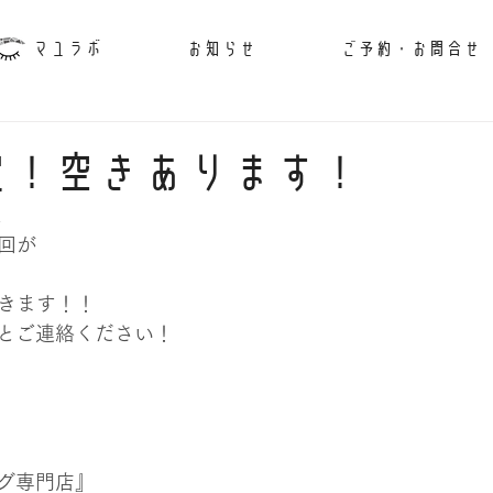
マユラボ
お知らせ
ご予約・お問合せ
限定！空きあります！
様
3回が
できます！！
とご連絡ください！
グ専門店』